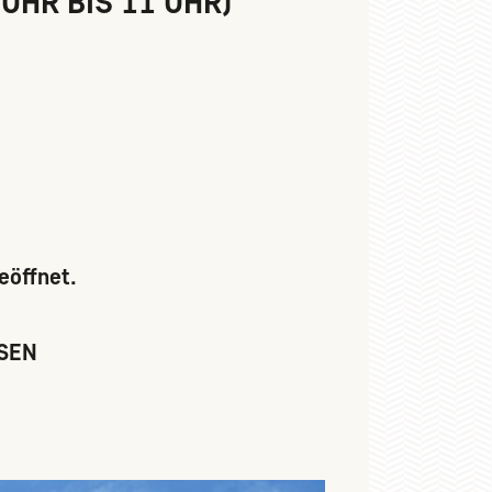
UHR BIS 11 UHR)
eöffnet.
SEN