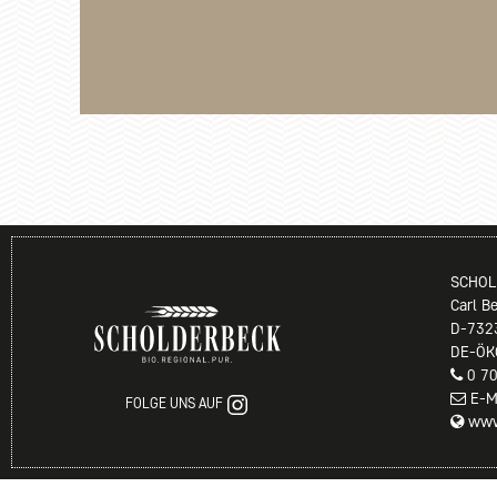
SCHOL
Carl B
D-732
DE-ÖK
0 7
E-M
FOLGE UNS AUF
www