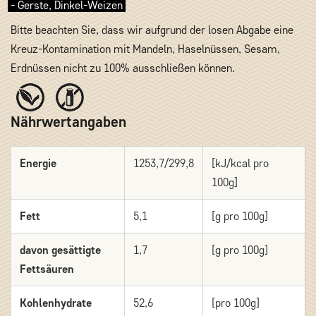
- Gerste, Dinkel-Weizen
Bitte beachten Sie, dass wir aufgrund der losen Abgabe eine
Kreuz-Kontamination mit Mandeln, Haselnüssen, Sesam,
Erdnüssen nicht zu 100% ausschließen können.
Nährwertangaben
Energie
1253,7/299,8
[kJ/kcal pro
100g]
Fett
5,1
[g pro 100g]
davon gesättigte
1,7
[g pro 100g]
Fettsäuren
Kohlenhydrate
52,6
[pro 100g]